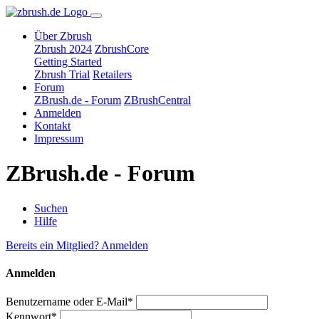
Über Zbrush
Zbrush 2024
ZbrushCore
Getting Started
Zbrush Trial
Retailers
Forum
ZBrush.de - Forum
ZBrushCentral
Anmelden
Kontakt
Impressum
ZBrush.de - Forum
Suchen
Hilfe
Bereits ein Mitglied? Anmelden
Anmelden
Benutzername oder E-Mail*
Kennwort*