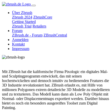
Über Zbrush
Zbrush 2024
ZbrushCore
Getting Started
Zbrush Trial
Retailers
Forum
ZBrush.de - Forum
ZBrushCentral
Anmelden
Kontakt
Impressum
Mit ZBrush hat die kalifornische Firma Pixologic ein digitales Mal-
und Sculptingprogramm entwickelt, das mit seinen
hochentwickelten und dennoch intuitiv zu bedienenden Features die
3D Industrie revolutioniert hat. ZBrush erlaubt es, mit Hilfe von
millionen Polygonen extrem detailreiche 3D Modelle zu modellieren
und zu texturieren. Das Modell kann dann als Low Poly Objekt mit
Normal- oder Displacementmaps exportiert werden. Darüber hinaus
bietet es noch ein besonders ausgereiftes Toolset zum Digital
Painting.