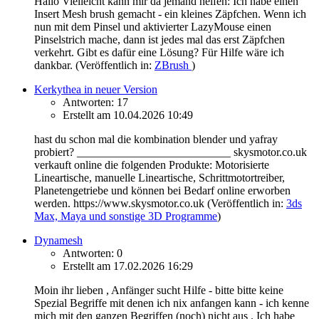
Hallo Vielleicht kann mir da jemand helfen: Ich habe einen
Insert Mesh brush gemacht - ein kleines Zäpfchen. Wenn ich
nun mit dem Pinsel und aktivierter LazyMouse einen
Pinselstrich mache, dann ist jedes mal das erst Zäpfchen
verkehrt. Gibt es dafür eine Lösung? Für Hilfe wäre ich
dankbar.
(Veröffentlich in:
ZBrush
)
Kerkythea in neuer Version
Antworten: 17
Erstellt am 10.04.2026 10:49
hast du schon mal die kombination blender und yafray
probiert? ___________________________ skysmotor.co.uk
verkauft online die folgenden Produkte: Motorisierte
Lineartische, manuelle Lineartische, Schrittmotortreiber,
Planetengetriebe und können bei Bedarf online erworben
werden. https://www.skysmotor.co.uk
(Veröffentlich in:
3ds
Max, Maya und sonstige 3D Programme
)
Dynamesh
Antworten: 0
Erstellt am 17.02.2026 16:29
Moin ihr lieben , Anfänger sucht Hilfe - bitte bitte keine
Spezial Begriffe mit denen ich nix anfangen kann - ich kenne
mich mit den ganzen Begriffen (noch) nicht aus . Ich habe