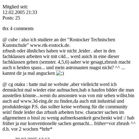
Mitglied seit:
12.02.2005 21:33
Posts: 25
thx 4 comments
@ cube : also ich studiere an der "Rostocker Technischen
Kunstschule" www.rtk-rostock.de.
zrbush oder ähnliches haben wir nicht ,leider . aber in den
fachklassen arbeiten wir mit c4d... werd auich in eine dieser
fachklassen gehen (semster. 4,5,6) aaber wie gesagt,zbrush macht
auch n heiden spass... und mein astronauten magst nicht? ^^ ...
kannst dir ja mal angucken
@ cg otaku : hatte mal ne website ,aber vielleicht werd ich
demnächst mal wieder eine aufmachen,hab n haufen bilder die man
ausstellen könnte...wenn du ansonsten was von mir sehen willst.bin
auch auf www.3d-ring.de zu finden,da auch mit industrial und
produktdesign P.S. das sollter keine werbung für die community
sein! finde leider das zrbush arbeiten bzw. character sachen im
allgemeinen n bissl zu wenig aufmerksamkeit geschenkt wird :/ hab
früher ja nur konventionelle sachen gemacht... früher=vor zbrush ^^
d.h. vor 2 wochen *hrhr*