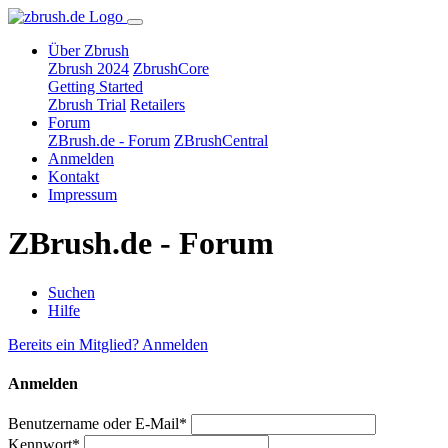
Über Zbrush
Zbrush 2024
ZbrushCore
Getting Started
Zbrush Trial
Retailers
Forum
ZBrush.de - Forum
ZBrushCentral
Anmelden
Kontakt
Impressum
ZBrush.de - Forum
Suchen
Hilfe
Bereits ein Mitglied? Anmelden
Anmelden
Benutzername oder E-Mail*
Kennwort*