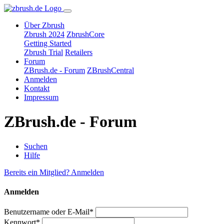
Über Zbrush
Zbrush 2024
ZbrushCore
Getting Started
Zbrush Trial
Retailers
Forum
ZBrush.de - Forum
ZBrushCentral
Anmelden
Kontakt
Impressum
ZBrush.de - Forum
Suchen
Hilfe
Bereits ein Mitglied? Anmelden
Anmelden
Benutzername oder E-Mail*
Kennwort*