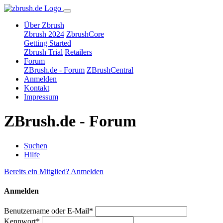
Über Zbrush
Zbrush 2024
ZbrushCore
Getting Started
Zbrush Trial
Retailers
Forum
ZBrush.de - Forum
ZBrushCentral
Anmelden
Kontakt
Impressum
ZBrush.de - Forum
Suchen
Hilfe
Bereits ein Mitglied? Anmelden
Anmelden
Benutzername oder E-Mail*
Kennwort*