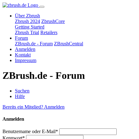
Über Zbrush
Zbrush 2024
ZbrushCore
Getting Started
Zbrush Trial
Retailers
Forum
ZBrush.de - Forum
ZBrushCentral
Anmelden
Kontakt
Impressum
ZBrush.de - Forum
Suchen
Hilfe
Bereits ein Mitglied? Anmelden
Anmelden
Benutzername oder E-Mail*
Kennwort*