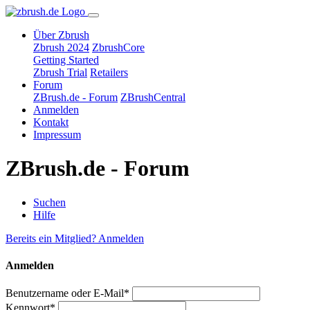
Über Zbrush
Zbrush 2024
ZbrushCore
Getting Started
Zbrush Trial
Retailers
Forum
ZBrush.de - Forum
ZBrushCentral
Anmelden
Kontakt
Impressum
ZBrush.de - Forum
Suchen
Hilfe
Bereits ein Mitglied? Anmelden
Anmelden
Benutzername oder E-Mail*
Kennwort*