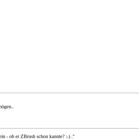
mögen..
ein - ob er ZBrush schon kannte? :-) ."