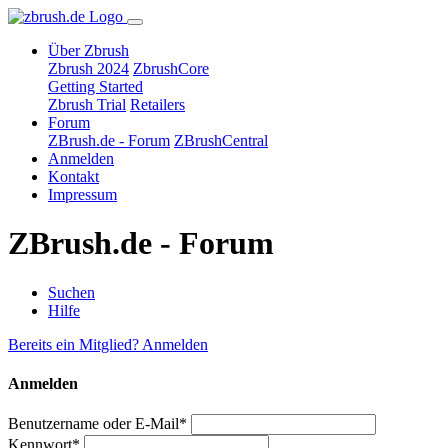
Über Zbrush
Zbrush 2024
ZbrushCore
Getting Started
Zbrush Trial
Retailers
Forum
ZBrush.de - Forum
ZBrushCentral
Anmelden
Kontakt
Impressum
ZBrush.de - Forum
Suchen
Hilfe
Bereits ein Mitglied? Anmelden
Anmelden
Benutzername oder E-Mail*
Kennwort*