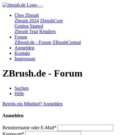
Über Zbrush
Zbrush 2024
ZbrushCore
Getting Started
Zbrush Trial
Retailers
Forum
ZBrush.de - Forum
ZBrushCentral
Anmelden
Kontakt
Impressum
ZBrush.de - Forum
Suchen
Hilfe
Bereits ein Mitglied? Anmelden
Anmelden
Benutzername oder E-Mail*
Kennwort*