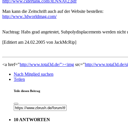
http://www.cidertank.com/JENNAv2.pdf
Man kann die Zeitschrift auch auf der Website bestellen:
http://www.3dworldmag.com/
Nachtrag: Habs grad angetestet, Subpolydisplacements werden nicht 
[Editiert am 24.02.2005 von JackMcRip]
<a href="
http://www.total3d.de/"><img
src="
http://www.total3d.de/s
Nach Mitglied suchen
Teilen
Teile diesen Beitrag
10 ANTWORTEN