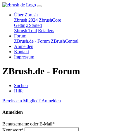
Über Zbrush
Zbrush 2024
ZbrushCore
Getting Started
Zbrush Trial
Retailers
Forum
ZBrush.de - Forum
ZBrushCentral
Anmelden
Kontakt
Impressum
ZBrush.de - Forum
Suchen
Hilfe
Bereits ein Mitglied? Anmelden
Anmelden
Benutzername oder E-Mail*
Kennwort*