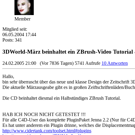
Member
Mitglied seit:
06.05.2004 17:44
Posts: 341
3DWorld-März beinhaltet ein ZBrush-Video Tutorial
24.02.2005 21:00
(Vor 7836 Tagen)
5741 Aufrufe
10 Antworten
Hallo,
bin sehr überrascht über das neue und klasse Design der Zeitschrift 
Die aktuelle Märzausgeabe gibt es in großen Zeiftschriftenläden/Bu
Die CD beinhaltet diesmal ein Halbstündiges ZBrush Tutorial.
HAB ICH NOCH NICHT GETESTET !!!
Für alle C4D-User das komplette PluginPaket Jenna 2.2 (Nur für C4D R
Es hat unter anderem ein Plugin drinne, welches die Displacementmap 
http://www.cidertank.com/toolset.html#plugins