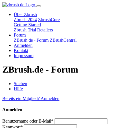
Über Zbrush
Zbrush 2024
ZbrushCore
Getting Started
Zbrush Trial
Retailers
Forum
ZBrush.de - Forum
ZBrushCentral
Anmelden
Kontakt
Impressum
ZBrush.de - Forum
Suchen
Hilfe
Bereits ein Mitglied? Anmelden
Anmelden
Benutzername oder E-Mail*
Kennwort*