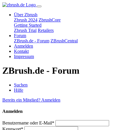
Über Zbrush
Zbrush 2024
ZbrushCore
Getting Started
Zbrush Trial
Retailers
Forum
ZBrush.de - Forum
ZBrushCentral
Anmelden
Kontakt
Impressum
ZBrush.de - Forum
Suchen
Hilfe
Bereits ein Mitglied? Anmelden
Anmelden
Benutzername oder E-Mail*
Kennwort*