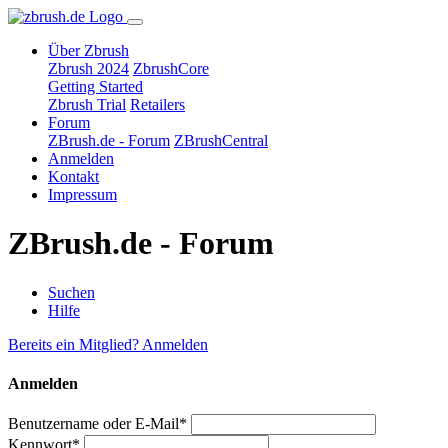
Über Zbrush
Zbrush 2024
ZbrushCore
Getting Started
Zbrush Trial
Retailers
Forum
ZBrush.de - Forum
ZBrushCentral
Anmelden
Kontakt
Impressum
ZBrush.de - Forum
Suchen
Hilfe
Bereits ein Mitglied? Anmelden
Anmelden
Benutzername oder E-Mail*
Kennwort*