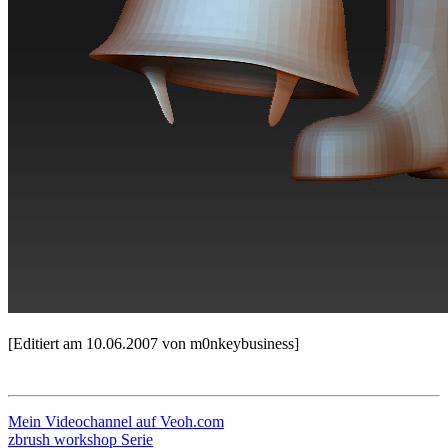
[Editiert am 10.06.2007 von m0nkeybusiness]
Mein Videochannel auf Veoh.com
zbrush workshop Serie