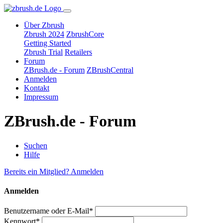
Über Zbrush
Zbrush 2024
ZbrushCore
Getting Started
Zbrush Trial
Retailers
Forum
ZBrush.de - Forum
ZBrushCentral
Anmelden
Kontakt
Impressum
ZBrush.de - Forum
Suchen
Hilfe
Bereits ein Mitglied? Anmelden
Anmelden
Benutzername oder E-Mail*
Kennwort*