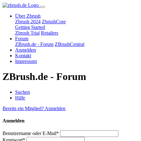
Über Zbrush
Zbrush 2024
ZbrushCore
Getting Started
Zbrush Trial
Retailers
Forum
ZBrush.de - Forum
ZBrushCentral
Anmelden
Kontakt
Impressum
ZBrush.de - Forum
Suchen
Hilfe
Bereits ein Mitglied? Anmelden
Anmelden
Benutzername oder E-Mail*
Kennwort*