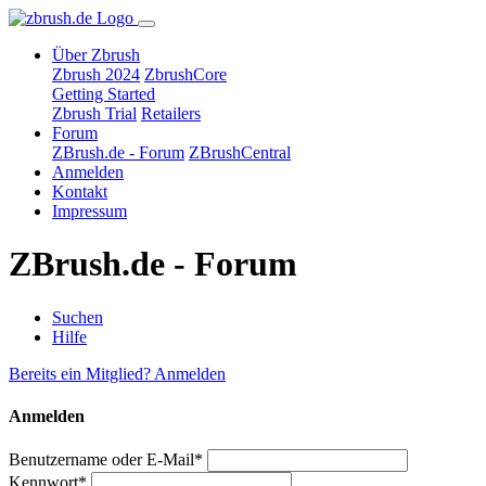
Über Zbrush
Zbrush 2024
ZbrushCore
Getting Started
Zbrush Trial
Retailers
Forum
ZBrush.de - Forum
ZBrushCentral
Anmelden
Kontakt
Impressum
ZBrush.de - Forum
Suchen
Hilfe
Bereits ein Mitglied? Anmelden
Anmelden
Benutzername oder E-Mail*
Kennwort*