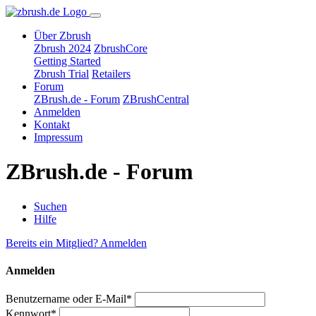
Über Zbrush
Zbrush 2024
ZbrushCore
Getting Started
Zbrush Trial
Retailers
Forum
ZBrush.de - Forum
ZBrushCentral
Anmelden
Kontakt
Impressum
ZBrush.de - Forum
Suchen
Hilfe
Bereits ein Mitglied? Anmelden
Anmelden
Benutzername oder E-Mail*
Kennwort*