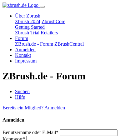
Über Zbrush
Zbrush 2024
ZbrushCore
Getting Started
Zbrush Trial
Retailers
Forum
ZBrush.de - Forum
ZBrushCentral
Anmelden
Kontakt
Impressum
ZBrush.de - Forum
Suchen
Hilfe
Bereits ein Mitglied? Anmelden
Anmelden
Benutzername oder E-Mail*
Kennwort*