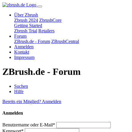
Über Zbrush
Zbrush 2024
ZbrushCore
Getting Started
Zbrush Trial
Retailers
Forum
ZBrush.de - Forum
ZBrushCentral
Anmelden
Kontakt
Impressum
ZBrush.de - Forum
Suchen
Hilfe
Bereits ein Mitglied? Anmelden
Anmelden
Benutzername oder E-Mail*
Kennwort*