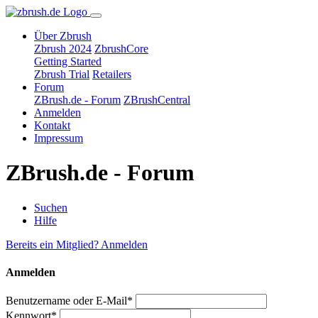
Über Zbrush
Zbrush 2024
ZbrushCore
Getting Started
Zbrush Trial
Retailers
Forum
ZBrush.de - Forum
ZBrushCentral
Anmelden
Kontakt
Impressum
ZBrush.de - Forum
Suchen
Hilfe
Bereits ein Mitglied? Anmelden
Anmelden
Benutzername oder E-Mail*
Kennwort*