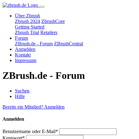
Über Zbrush
Zbrush 2024
ZbrushCore
Getting Started
Zbrush Trial
Retailers
Forum
ZBrush.de - Forum
ZBrushCentral
Anmelden
Kontakt
Impressum
ZBrush.de - Forum
Suchen
Hilfe
Bereits ein Mitglied? Anmelden
Anmelden
Benutzername oder E-Mail*
Kennwort*