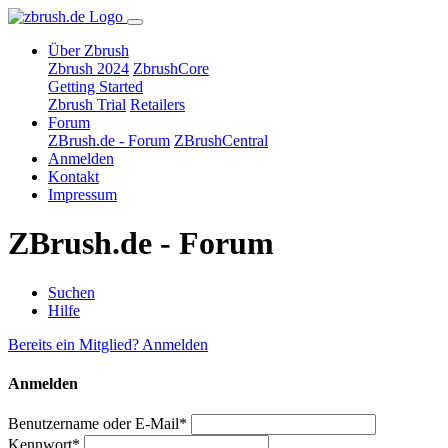
Über Zbrush
Zbrush 2024
ZbrushCore
Getting Started
Zbrush Trial
Retailers
Forum
ZBrush.de - Forum
ZBrushCentral
Anmelden
Kontakt
Impressum
ZBrush.de - Forum
Suchen
Hilfe
Bereits ein Mitglied? Anmelden
Anmelden
Benutzername oder E-Mail*
Kennwort*