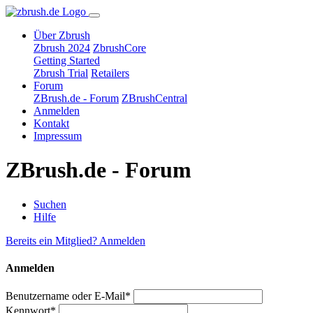
Über Zbrush
Zbrush 2024
ZbrushCore
Getting Started
Zbrush Trial
Retailers
Forum
ZBrush.de - Forum
ZBrushCentral
Anmelden
Kontakt
Impressum
ZBrush.de - Forum
Suchen
Hilfe
Bereits ein Mitglied? Anmelden
Anmelden
Benutzername oder E-Mail*
Kennwort*