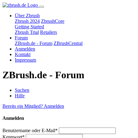
Über Zbrush
Zbrush 2024
ZbrushCore
Getting Started
Zbrush Trial
Retailers
Forum
ZBrush.de - Forum
ZBrushCentral
Anmelden
Kontakt
Impressum
ZBrush.de - Forum
Suchen
Hilfe
Bereits ein Mitglied? Anmelden
Anmelden
Benutzername oder E-Mail*
Kennwort*