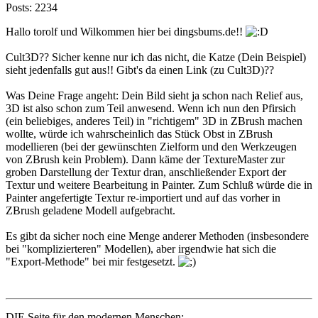
Posts: 2234
Hallo torolf und Wilkommen hier bei dingsbums.de!!
Cult3D?? Sicher kenne nur ich das nicht, die Katze (Dein Beispiel)
sieht jedenfalls gut aus!! Gibt's da einen Link (zu Cult3D)??
Was Deine Frage angeht: Dein Bild sieht ja schon nach Relief aus,
3D ist also schon zum Teil anwesend. Wenn ich nun den Pfirsich
(ein beliebiges, anderes Teil) in "richtigem" 3D in ZBrush machen
wollte, würde ich wahrscheinlich das Stück Obst in ZBrush
modellieren (bei der gewünschten Zielform und den Werkzeugen
von ZBrush kein Problem). Dann käme der TextureMaster zur
groben Darstellung der Textur dran, anschließender Export der
Textur und weitere Bearbeitung in Painter. Zum Schluß würde die in
Painter angefertigte Textur re-importiert und auf das vorher in
ZBrush geladene Modell aufgebracht.
Es gibt da sicher noch eine Menge anderer Methoden (insbesondere
bei "komplizierteren" Modellen), aber irgendwie hat sich die
"Export-Methode" bei mir festgesetzt.
DIE Seite für den modernen Menschen: