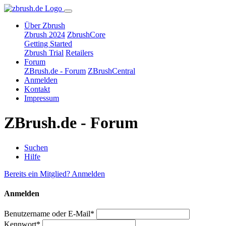
Über Zbrush
Zbrush 2024
ZbrushCore
Getting Started
Zbrush Trial
Retailers
Forum
ZBrush.de - Forum
ZBrushCentral
Anmelden
Kontakt
Impressum
ZBrush.de - Forum
Suchen
Hilfe
Bereits ein Mitglied? Anmelden
Anmelden
Benutzername oder E-Mail*
Kennwort*