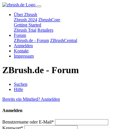
Über Zbrush
Zbrush 2024
ZbrushCore
Getting Started
Zbrush Trial
Retailers
Forum
ZBrush.de - Forum
ZBrushCentral
Anmelden
Kontakt
Impressum
ZBrush.de - Forum
Suchen
Hilfe
Bereits ein Mitglied? Anmelden
Anmelden
Benutzername oder E-Mail*
Kennwort*