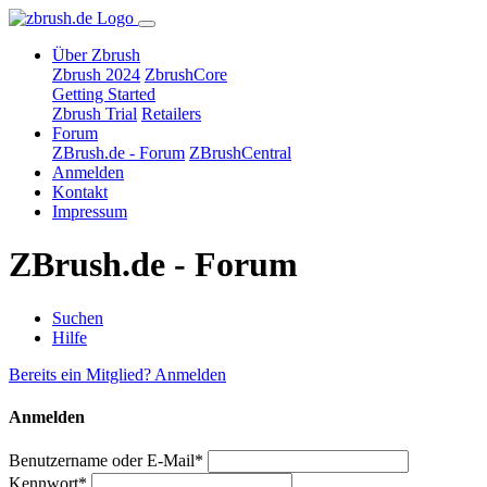
Über Zbrush
Zbrush 2024
ZbrushCore
Getting Started
Zbrush Trial
Retailers
Forum
ZBrush.de - Forum
ZBrushCentral
Anmelden
Kontakt
Impressum
ZBrush.de - Forum
Suchen
Hilfe
Bereits ein Mitglied? Anmelden
Anmelden
Benutzername oder E-Mail*
Kennwort*