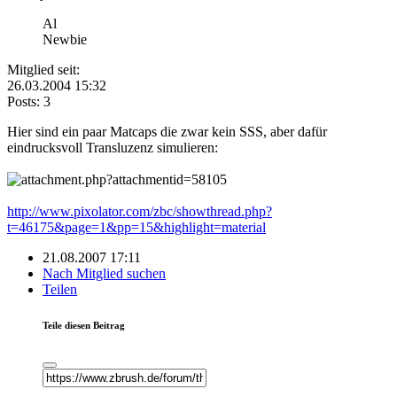
Al
Newbie
Mitglied seit:
26.03.2004 15:32
Posts: 3
Hier sind ein paar Matcaps die zwar kein SSS, aber dafür
eindrucksvoll Transluzenz simulieren:
http://www.pixolator.com/zbc/showthread.php?
t=46175&page=1&pp=15&highlight=material
21.08.2007 17:11
Nach Mitglied suchen
Teilen
Teile diesen Beitrag