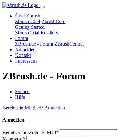
Über Zbrush
Zbrush 2024
ZbrushCore
Getting Started
Zbrush Trial
Retailers
Forum
ZBrush.de - Forum
ZBrushCentral
Anmelden
Kontakt
Impressum
ZBrush.de - Forum
Suchen
Hilfe
Bereits ein Mitglied? Anmelden
Anmelden
Benutzername oder E-Mail*
Kennwort*