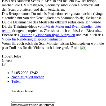
Basis des sauberen Scans in ZBrush erst mal ein lowRes retopo
machen, die UV's festlegen, Geometry subdividen Geometrie auf
den Scan projizieren und dann texturieren.
Das Retopo kannst Du mittels Projection sehr genau machen (hängt
eigentlich nur von der Genauigkeit des Scanmodels ab). So kannst
Du die Datenmenge des Mesh sehr effizient reduzieren. Ich würde
Dir die Trainingsvideos vom
Meats Meier und Ryan Kinglien pkto
retopo
dringend empfehlen. Zbrush ist auch ein bissl ein Biest oft...
Ebenso das
Texturing Video von Ryan Kingslien
und evtl. auch das
Video für Rendering Displacementmaps
.
Wenn Ihr euch solch ein ScanMonster leisten könnt spielen wohl die
paar Dollares für die Videos auch keine große Rolle
HopeItHelps
Cheers
kel
21.05.2008 12:42
Nach Mitglied suchen
Teilen
Teile diesen Beitrag