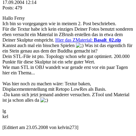
17.09.2004 12:14
Posts: 479
Hallo Fersy
Ich bin so vorgegangen wie in meinem 2. Post beschrieben.
Für die Textur habe ich kein einziges Deiner Fotos benutzt sonderen
eben versucht ein Material in ZBrush erstellen das in etwa dem
Deiner Skulptur entspricht.
Hier das ZMaterial:
Basalt_02.zip
Kannst auch mal ein bisschen Spielen
Was ist das eigentlich für
ein Stein genau aus dem der Buddha gemacht ist?
Dein STL-File ist pto. Topology schon sehr gut optimiert. 200.000
Punkte für diese Skulptur ist ein sehr guter Wert.
Wie man STL in OBJ wandelt war gerade erst vor ein paar Tagen
hier ein Thema...
Was hier noch zu machen wäre: Textur baken,
Displacementerstellung mit Retopo LowRes als Basis.
-Da kann sich jetzt jemand anderer versuchen. ZTool und Material
ist ja schon alles da
lg
kel
[Editiert am 23.05.2008 von kelvin273]