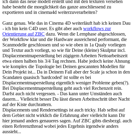
ich dann das neue modell erstellt und mit den texturen versehen
habe besteht die moeglichkeit das ganze anschliessend zu
exportieren und in cinema4d weiterzuverarbeiten?
Ganz genau. Wie das in Cinema 4D weiterläuft hab ich keinen Dau
- ich bin kein C4D user. Es gibt aber auch
workflows zur
Orientierung auf ZBC
dazu. Wenn die Lernphase abgeschlossen,
der Workflow klar und die Hardware ausreichend performant, die
Scanmodelle geschlossen und so wie oben in 1a Qualy vorliegen
und Textur auch vorliegt, so wie für Deine (kleine) Skulptur incl.
Displacementmaperstellung bei zügigem Arbeiten Nettoarbeitszeit
etwa einen halben bis 3/4 Tag rechnen. Habe jedoch keine Ahnung
wie komplex die Topologie bei Deinen gescannten Modellen für
Dein Projekt ist... Da in Deinem Fall aber der Scale ja schon in den
Scandaten quasisch 'hardcoded' ist sollte es bei
Displacementmaperstellung eigentlich weniger Probleme geben(?).
Bei Displacementmaperstellung geht auch viel Rechenzeit rein.
Darfst auch nicht vergessen. - Das kann unter Umständen auch
dauern... Vielleicht besser Du lässt diesen Arbeitsschritt über Nacht
auf der Kiste durchrattern.
Displacements und Rendersettings ist auch tricky. Hab selbst auf
dem Gebiet nicht wirklich die Erfahrung aber vielleicht kann Dir
hier jemand anders genaueres sagen. Auf ZBC gibts diesbezgl. auch
einen Referenzthread wobei jedes Ergebnis irgendwie anders
aussieht...