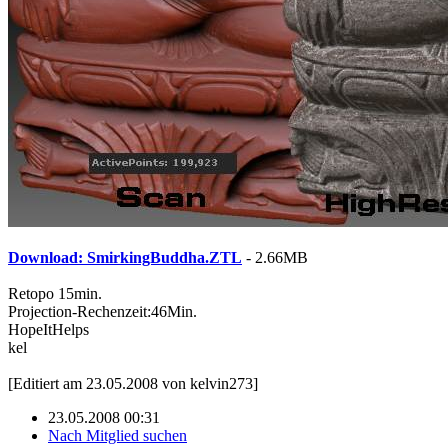
Download: SmirkingBuddha.ZTL
- 2.66MB
Retopo 15min.
Projection-Rechenzeit:46Min.
HopeItHelps
kel
[Editiert am 23.05.2008 von kelvin273]
23.05.2008 00:31
Nach Mitglied suchen