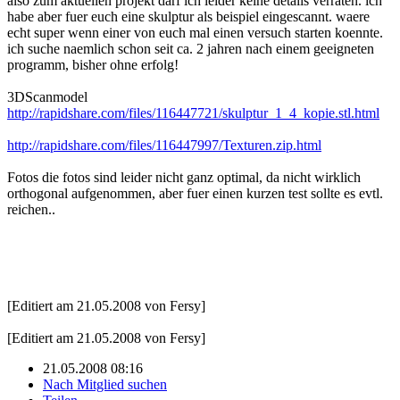
also zum aktuellen projekt darf ich leider keine details verraten. ich
habe aber fuer euch eine skulptur als beispiel eingescannt. waere
echt super wenn einer von euch mal einen versuch starten koennte.
ich suche naemlich schon seit ca. 2 jahren nach einem geeigneten
programm, bisher ohne erfolg!
3DScanmodel
http://rapidshare.com/files/116447721/skulptur_1_4_kopie.stl.html
http://rapidshare.com/files/116447997/Texturen.zip.html
Fotos die fotos sind leider nicht ganz optimal, da nicht wirklich
orthogonal aufgenommen, aber fuer einen kurzen test sollte es evtl.
reichen..
[Editiert am 21.05.2008 von Fersy]
[Editiert am 21.05.2008 von Fersy]
21.05.2008 08:16
Nach Mitglied suchen