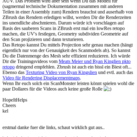
AUV. Das Problem wird aber sein wenn Du das Modell für
(sagmermal technische Dokumentation zusammen mit anderen
Teilen in einer Assembly zum) Rendern brauchst und auserhalb von
ZBrush das Rendern erledigen willst, werden Dir die Renderzeiten
ins unendliche abschmieren. Darum würde ich vorschlagen auf
Basis des sauberen Scans in ZBrush erst mal ein lowRes retopo
machen, die UV's festlegen, Geometry subdividen Geometrie auf
den Scan projizieren und dann texturieren.
Das Retopo kannst Du mittels Projection sehr genau machen (hängt
eigentlich nur von der Genauigkeit des Scanmodels ab). So kannst
Du die Datenmenge des Mesh sehr effizient reduzieren. Ich würde
Dir die Trainingsvideos vom
Meats Meier und Ryan Kinglien pkto
retopo
dringend empfehlen. Zbrush ist auch ein bissl ein Biest oft...
Ebenso das
Texturing Video von Ryan Kingslien
und evtl. auch das
Video für Rendering Displacementmaps
.
Wenn Ihr euch solch ein ScanMonster leisten könnt spielen wohl die
paar Dollares für die Videos auch keine große Rolle
HopeItHelps
Cheers
kel
erstmal danke fuer die links, schaut wirklich gut aus..