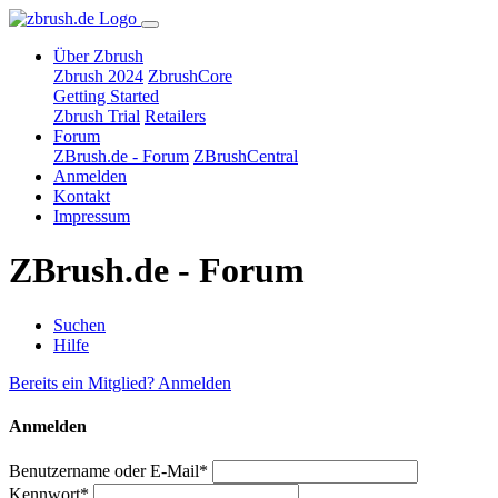
Über Zbrush
Zbrush 2024
ZbrushCore
Getting Started
Zbrush Trial
Retailers
Forum
ZBrush.de - Forum
ZBrushCentral
Anmelden
Kontakt
Impressum
ZBrush.de - Forum
Suchen
Hilfe
Bereits ein Mitglied? Anmelden
Anmelden
Benutzername oder E-Mail*
Kennwort*