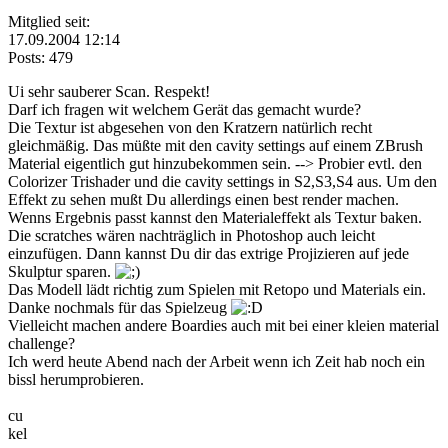
Mitglied seit:
17.09.2004 12:14
Posts: 479
Ui sehr sauberer Scan. Respekt!
Darf ich fragen wit welchem Gerät das gemacht wurde?
Die Textur ist abgesehen von den Kratzern natürlich recht
gleichmäßig. Das müßte mit den cavity settings auf einem ZBrush
Material eigentlich gut hinzubekommen sein. --> Probier evtl. den
Colorizer Trishader und die cavity settings in S2,S3,S4 aus. Um den
Effekt zu sehen mußt Du allerdings einen best render machen.
Wenns Ergebnis passt kannst den Materialeffekt als Textur baken.
Die scratches wären nachträglich in Photoshop auch leicht
einzufügen. Dann kannst Du dir das extrige Projizieren auf jede
Skulptur sparen.
Das Modell lädt richtig zum Spielen mit Retopo und Materials ein.
Danke nochmals für das Spielzeug
Vielleicht machen andere Boardies auch mit bei einer kleien material
challenge?
Ich werd heute Abend nach der Arbeit wenn ich Zeit hab noch ein
bissl herumprobieren.
cu
kel