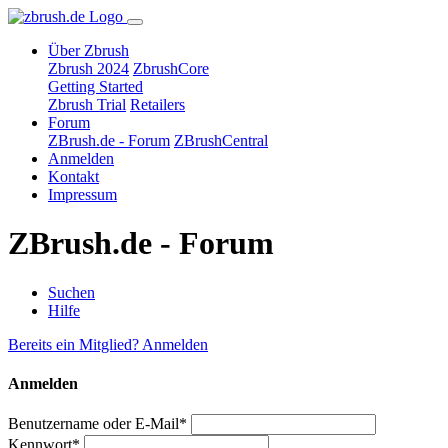
Über Zbrush
Zbrush 2024
ZbrushCore
Getting Started
Zbrush Trial
Retailers
Forum
ZBrush.de - Forum
ZBrushCentral
Anmelden
Kontakt
Impressum
ZBrush.de - Forum
Suchen
Hilfe
Bereits ein Mitglied? Anmelden
Anmelden
Benutzername oder E-Mail*
Kennwort*