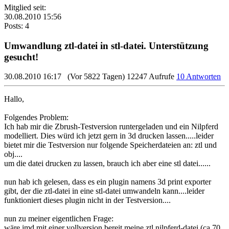
Mitglied seit:
30.08.2010 15:56
Posts: 4
Umwandlung ztl-datei in stl-datei. Unterstützung
gesucht!
30.08.2010 16:17
(Vor 5822 Tagen)
12247 Aufrufe
10 Antworten
Hallo,
Folgendes Problem:
Ich hab mir die Zbrush-Testversion runtergeladen und ein Nilpferd
modelliert. Dies würd ich jetzt gern in 3d drucken lassen.....leider
bietet mir die Testversion nur folgende Speicherdateien an: ztl und
obj....
um die datei drucken zu lassen, brauch ich aber eine stl datei......
nun hab ich gelesen, dass es ein plugin namens 3d print exporter
gibt, der die ztl-datei in eine stl-datei umwandeln kann....leider
funktioniert dieses plugin nicht in der Testversion....
nun zu meiner eigentlichen Frage:
wäre jmd mit einer vollversion bereit meine ztl nilpferd-datei (ca 70