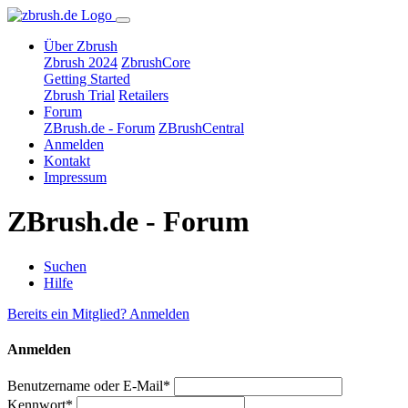
Über Zbrush
Zbrush 2024
ZbrushCore
Getting Started
Zbrush Trial
Retailers
Forum
ZBrush.de - Forum
ZBrushCentral
Anmelden
Kontakt
Impressum
ZBrush.de - Forum
Suchen
Hilfe
Bereits ein Mitglied? Anmelden
Anmelden
Benutzername oder E-Mail*
Kennwort*