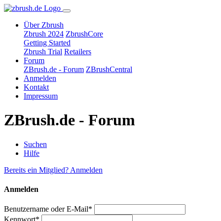
Über Zbrush
Zbrush 2024
ZbrushCore
Getting Started
Zbrush Trial
Retailers
Forum
ZBrush.de - Forum
ZBrushCentral
Anmelden
Kontakt
Impressum
ZBrush.de - Forum
Suchen
Hilfe
Bereits ein Mitglied? Anmelden
Anmelden
Benutzername oder E-Mail*
Kennwort*