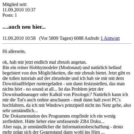
Mitglied seit:
11.09.2010 10:37
Posts: 1
....auch neu hier...
11.09.2010 10:58
(Vor 5809 Tagen)
6088 Aufrufe
1 Antwort
Hi allerseits,
ok, hab mir jetzt endlich mal zbrush angetan.
Bin ein reiner Hobbymodeler (Modonaut) und natürlich hellauf
begeistert von den Möglichkeiten, die mir zbrush bietet. Jetzt gibt es
die tollen tutorials auf der zbrushsite und ich hab sie mir mit dem
DownloadHelper runtergeladen - um dann festzustellen, das man
nichts hört - no sound at all... Ist das Problem jetzt der
Downloadmanager oder Kalkül von Pixologic? Natürlich kann ich
mir die Tut's auch online anschauen - muß dann halt zwei PC's
hochfahren, da ich mit Windows prinzipiell nicht ins Netz gehe, also
sehr umständlich...
Die Dokumentation des Programms empfinde ich ein wenig
zerfleddert. Hätte lieber eine umfassende ZB4 Doku...
Aber naja, je umständlicher die Informationsbeschaffung - desto
mehr prägt sich der Gegenstand dann wohl ins Hirn ...