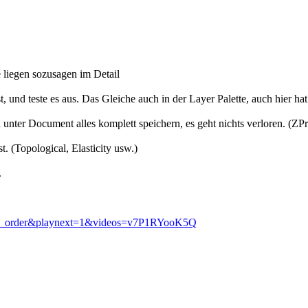
e liegen sozusagen im Detail
 und teste es aus. Das Gleiche auch in der Layer Palette, auch hier hat 
nter Document alles komplett speichern, es geht nichts verloren. (ZPr
. (Topological, Elasticity usw.)
.
n_order&playnext=1&videos=v7P1RYooK5Q