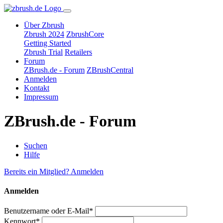
Über Zbrush
Zbrush 2024
ZbrushCore
Getting Started
Zbrush Trial
Retailers
Forum
ZBrush.de - Forum
ZBrushCentral
Anmelden
Kontakt
Impressum
ZBrush.de - Forum
Suchen
Hilfe
Bereits ein Mitglied? Anmelden
Anmelden
Benutzername oder E-Mail*
Kennwort*