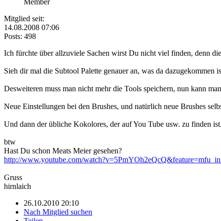
Member
Mitglied seit:
14.08.2008 07:06
Posts: 498
Ich fürchte über allzuviele Sachen wirst Du nicht viel finden, denn di
Sieh dir mal die Subtool Palette genauer an, was da dazugekommen ist,
Desweiteren muss man nicht mehr die Tools speichern, nun kann man u
Neue Einstellungen bei den Brushes, und natürlich neue Brushes selbst
Und dann der übliche Kokolores, der auf You Tube usw. zu finden ist
btw
Hast Du schon Meats Meier gesehen?
http://www.youtube.com/watch?v=5PmYOh2eQcQ&feature=mfu_i
Gruss
hirnlaich
26.10.2010 20:10
Nach Mitglied suchen
Teilen