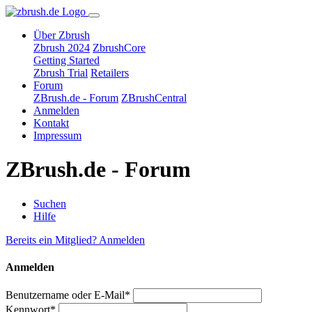
Über Zbrush
Zbrush 2024
ZbrushCore
Getting Started
Zbrush Trial
Retailers
Forum
ZBrush.de - Forum
ZBrushCentral
Anmelden
Kontakt
Impressum
ZBrush.de - Forum
Suchen
Hilfe
Bereits ein Mitglied? Anmelden
Anmelden
Benutzername oder E-Mail*
Kennwort*