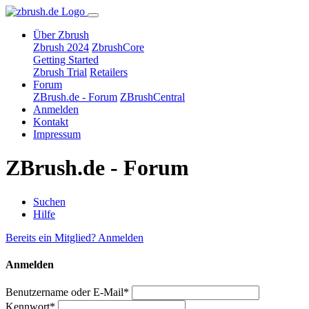
Über Zbrush
Zbrush 2024
ZbrushCore
Getting Started
Zbrush Trial
Retailers
Forum
ZBrush.de - Forum
ZBrushCentral
Anmelden
Kontakt
Impressum
ZBrush.de - Forum
Suchen
Hilfe
Bereits ein Mitglied? Anmelden
Anmelden
Benutzername oder E-Mail*
Kennwort*