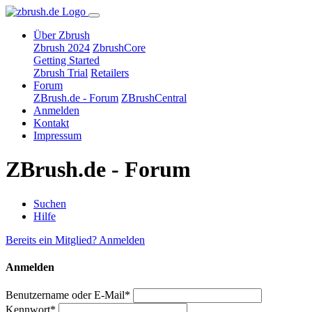
Über Zbrush
Zbrush 2024
ZbrushCore
Getting Started
Zbrush Trial
Retailers
Forum
ZBrush.de - Forum
ZBrushCentral
Anmelden
Kontakt
Impressum
ZBrush.de - Forum
Suchen
Hilfe
Bereits ein Mitglied? Anmelden
Anmelden
Benutzername oder E-Mail*
Kennwort*