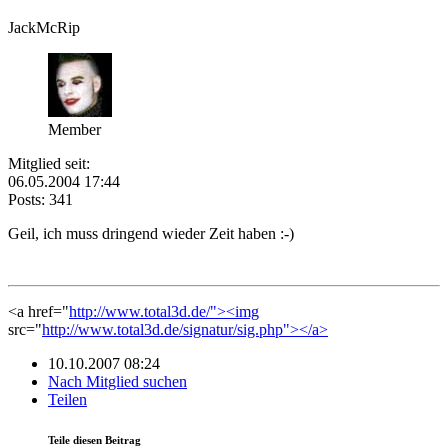
JackMcRip
Member
Mitglied seit:
06.05.2004 17:44
Posts: 341
Geil, ich muss dringend wieder Zeit haben :-)
<a href="
http://www.total3d.de/"><img
src="
http://www.total3d.de/signatur/sig.php"></a>
10.10.2007 08:24
Nach Mitglied suchen
Teilen
Teile diesen Beitrag