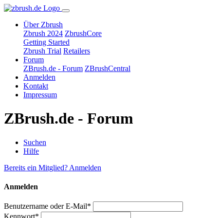
Über Zbrush
Zbrush 2024
ZbrushCore
Getting Started
Zbrush Trial
Retailers
Forum
ZBrush.de - Forum
ZBrushCentral
Anmelden
Kontakt
Impressum
ZBrush.de - Forum
Suchen
Hilfe
Bereits ein Mitglied? Anmelden
Anmelden
Benutzername oder E-Mail*
Kennwort*