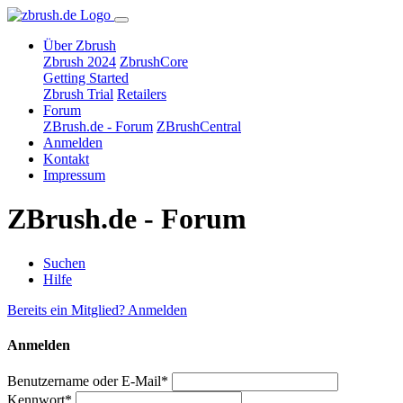
Über Zbrush
Zbrush 2024
ZbrushCore
Getting Started
Zbrush Trial
Retailers
Forum
ZBrush.de - Forum
ZBrushCentral
Anmelden
Kontakt
Impressum
ZBrush.de - Forum
Suchen
Hilfe
Bereits ein Mitglied? Anmelden
Anmelden
Benutzername oder E-Mail*
Kennwort*