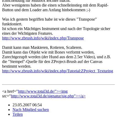
Entscheidung für Mudbox leichter macht.
Aber wenigstens haben die einen schnelleinstieg mit dem Rapid-
Button und dem Loader am Anfang hinbekommen ;-)
Was ich gestern begriffen habe ist wie dieses "Transpose"
funktioniert.
Ist schon ein Mächtiges Instrument und nach der Topologie sicher
eines der Wichtigsten Features.
http://www.zbrush.info/wiki/index.php/Transpose
Damit kann man Maskieren, Rotieren, Scalieren.
Damit kann das Objekt wie mit Bones verformt werden,
Zurechtgezupft werden (der Hund aus dem 2.5er Video), und z.B.
die "Stempel"-Quelle für den ZProject-Brush auf der Canvas
bestimmt werden.
http://www.zbrush.info/wiki/index.php/Tutorial:ZProject_Texturing
<a href="
http://www.total3d.de/"><img
src="
http://www.total3d.de/signatur/sig.php"></a>
23.05.2007 06:54
Nach Mitglied suchen
Teilen