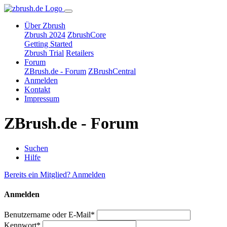
Über Zbrush
Zbrush 2024
ZbrushCore
Getting Started
Zbrush Trial
Retailers
Forum
ZBrush.de - Forum
ZBrushCentral
Anmelden
Kontakt
Impressum
ZBrush.de - Forum
Suchen
Hilfe
Bereits ein Mitglied? Anmelden
Anmelden
Benutzername oder E-Mail*
Kennwort*