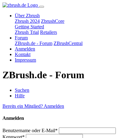
Über Zbrush
Zbrush 2024
ZbrushCore
Getting Started
Zbrush Trial
Retailers
Forum
ZBrush.de - Forum
ZBrushCentral
Anmelden
Kontakt
Impressum
ZBrush.de - Forum
Suchen
Hilfe
Bereits ein Mitglied? Anmelden
Anmelden
Benutzername oder E-Mail*
Kennwort*