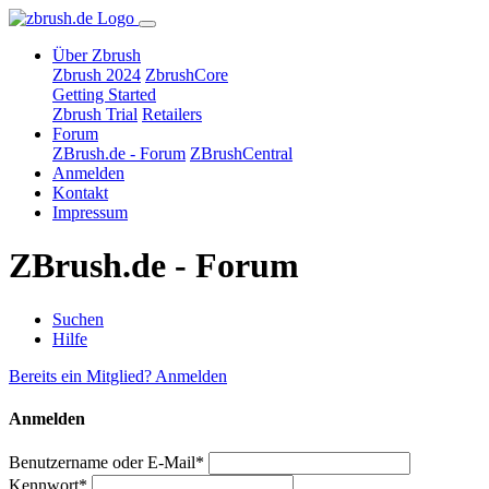
Über Zbrush
Zbrush 2024
ZbrushCore
Getting Started
Zbrush Trial
Retailers
Forum
ZBrush.de - Forum
ZBrushCentral
Anmelden
Kontakt
Impressum
ZBrush.de - Forum
Suchen
Hilfe
Bereits ein Mitglied? Anmelden
Anmelden
Benutzername oder E-Mail*
Kennwort*