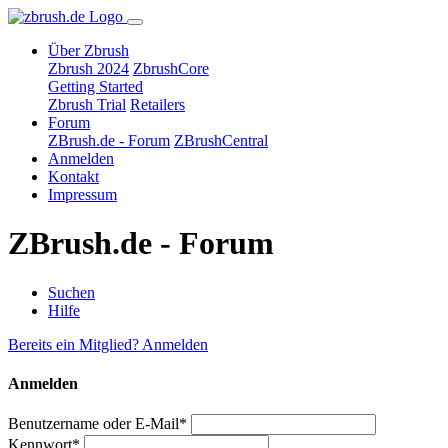
Über Zbrush
Zbrush 2024
ZbrushCore
Getting Started
Zbrush Trial
Retailers
Forum
ZBrush.de - Forum
ZBrushCentral
Anmelden
Kontakt
Impressum
ZBrush.de - Forum
Suchen
Hilfe
Bereits ein Mitglied? Anmelden
Anmelden
Benutzername oder E-Mail*
Kennwort*