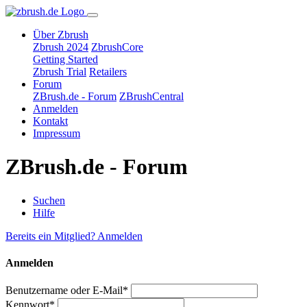
Über Zbrush
Zbrush 2024
ZbrushCore
Getting Started
Zbrush Trial
Retailers
Forum
ZBrush.de - Forum
ZBrushCentral
Anmelden
Kontakt
Impressum
ZBrush.de - Forum
Suchen
Hilfe
Bereits ein Mitglied? Anmelden
Anmelden
Benutzername oder E-Mail*
Kennwort*