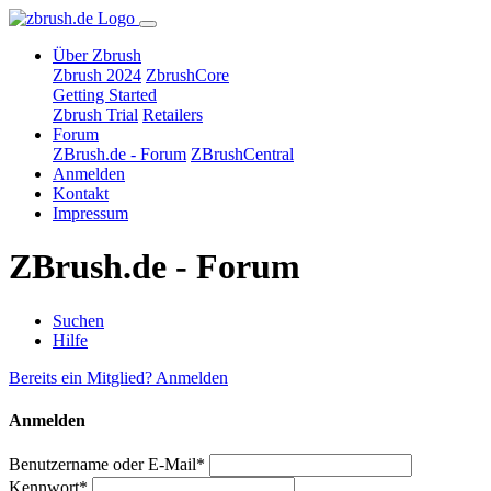
Über Zbrush
Zbrush 2024
ZbrushCore
Getting Started
Zbrush Trial
Retailers
Forum
ZBrush.de - Forum
ZBrushCentral
Anmelden
Kontakt
Impressum
ZBrush.de - Forum
Suchen
Hilfe
Bereits ein Mitglied? Anmelden
Anmelden
Benutzername oder E-Mail*
Kennwort*