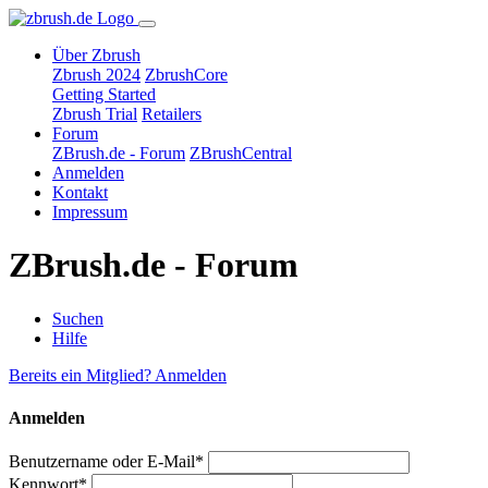
Über Zbrush
Zbrush 2024
ZbrushCore
Getting Started
Zbrush Trial
Retailers
Forum
ZBrush.de - Forum
ZBrushCentral
Anmelden
Kontakt
Impressum
ZBrush.de - Forum
Suchen
Hilfe
Bereits ein Mitglied? Anmelden
Anmelden
Benutzername oder E-Mail*
Kennwort*