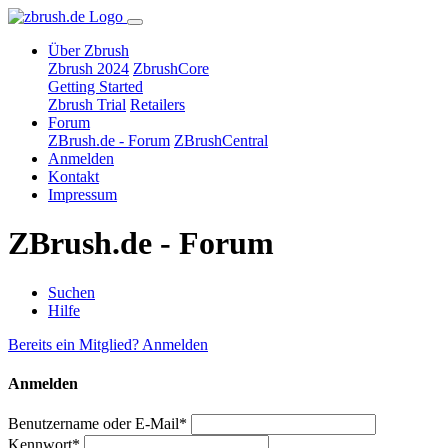
Über Zbrush
Zbrush 2024
ZbrushCore
Getting Started
Zbrush Trial
Retailers
Forum
ZBrush.de - Forum
ZBrushCentral
Anmelden
Kontakt
Impressum
ZBrush.de - Forum
Suchen
Hilfe
Bereits ein Mitglied? Anmelden
Anmelden
Benutzername oder E-Mail*
Kennwort*