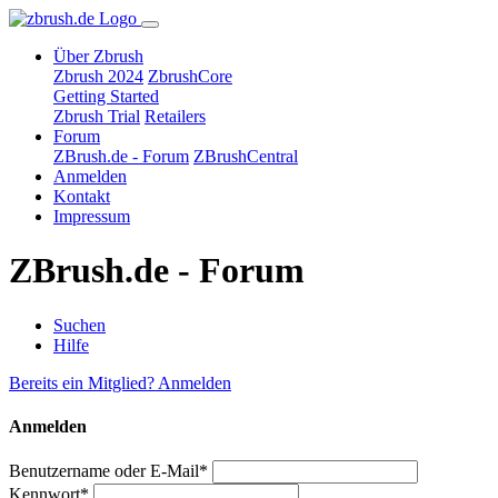
Über Zbrush
Zbrush 2024
ZbrushCore
Getting Started
Zbrush Trial
Retailers
Forum
ZBrush.de - Forum
ZBrushCentral
Anmelden
Kontakt
Impressum
ZBrush.de - Forum
Suchen
Hilfe
Bereits ein Mitglied? Anmelden
Anmelden
Benutzername oder E-Mail*
Kennwort*