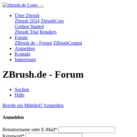
Über Zbrush
Zbrush 2024
ZbrushCore
Getting Started
Zbrush Trial
Retailers
Forum
ZBrush.de - Forum
ZBrushCentral
Anmelden
Kontakt
Impressum
ZBrush.de - Forum
Suchen
Hilfe
Bereits ein Mitglied? Anmelden
Anmelden
Benutzername oder E-Mail*
Kennwort*