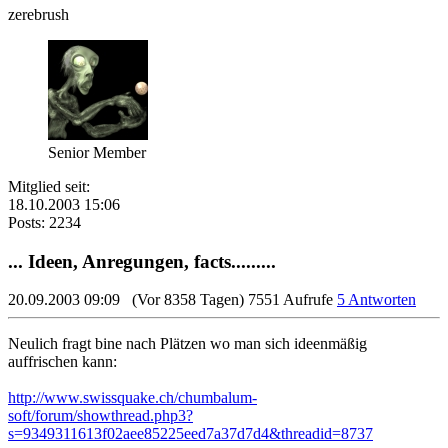
zerebrush
Senior Member
Mitglied seit:
18.10.2003 15:06
Posts: 2234
... Ideen, Anregungen, facts.........
20.09.2003 09:09
(Vor 8358 Tagen)
7551 Aufrufe
5 Antworten
Neulich fragt bine nach Plätzen wo man sich ideenmäßig
auffrischen kann:
http://www.swissquake.ch/chumbalum-
soft/forum/showthread.php3?
s=9349311613f02aee85225eed7a37d7d4&threadid=8737