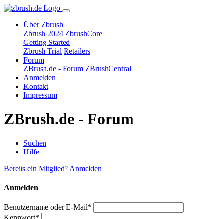
Über Zbrush
Zbrush 2024
ZbrushCore
Getting Started
Zbrush Trial
Retailers
Forum
ZBrush.de - Forum
ZBrushCentral
Anmelden
Kontakt
Impressum
ZBrush.de - Forum
Suchen
Hilfe
Bereits ein Mitglied? Anmelden
Anmelden
Benutzername oder E-Mail*
Kennwort*