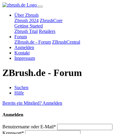
Über Zbrush
Zbrush 2024
ZbrushCore
Getting Started
Zbrush Trial
Retailers
Forum
ZBrush.de - Forum
ZBrushCentral
Anmelden
Kontakt
Impressum
ZBrush.de - Forum
Suchen
Hilfe
Bereits ein Mitglied? Anmelden
Anmelden
Benutzername oder E-Mail*
Kennwort*